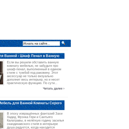
я Ванной › Шкаф Пенал в Ванную
Если вы решили обставить ванную
комнату мебелью, не забудьте про
шкаф-пенал, выполненный в едином
стиле с тумбой под раковину. Этот
аксессуар не только визуально
дополнит весь интерьер, но и несет
практическую функцию. По сути...
Читать далее ›
Мебель для Ванной Комнаты Серого
В эпоху извращённых фантазий Захи
Хадид, Фрэнка Гери и Сантьяго
Калатравы, в нелёгкую годину засилья
скандинавского стиля в интерьере
душа радуется, когда находится