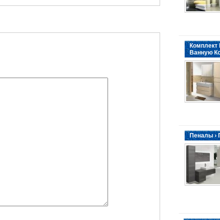
Комплект 
Ванную К
Пеналы ›