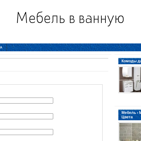
ТА
Комоды дл
Мебель › 
Цвета