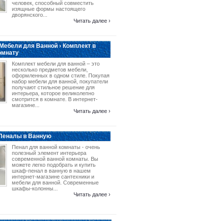
человек, способный совместить
изящные формы настоящего
дворянского...
Читать далее ›
Мебели для Ванной › Комплект в
омнату
Комплект мебели для ванной – это
несколько предметов мебели,
оформленных в одном стиле. Покупая
набор мебели для ванной, покупатели
получают стильное решение для
интерьера, которое великолепно
смотрится в комнате. В интернет-
магазине...
Читать далее ›
 Пеналы в Ванную
Пенал для ванной комнаты - очень
полезный элемент интерьера
современной ванной комнаты. Вы
можете легко подобрать и купить
шкаф-пенал в ванную в нашем
интернет-магазине сантехники и
мебели для ванной. Современные
шкафы-колонны...
Читать далее ›