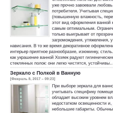
уже прочно завоевали любовь
потребителя. Учитывая спец
(повышенную влажность, пере
этот вид оформления ванной 
самым оптимальным. Огранич
только выигрывает от прозрачн
загромождения, утяжеления, 
нависания. В то же время декоративное оформлени
интерьер приятное разнообразие, изюминку, стиль
как украшение ванной Хозяек радуют гигиенически
стеклянных полок: они легко чистятся, устойчивы
Зеркало с Полкой в Ванную
[Февраль 8, 2017 – 09:23]
При выборе зеркала для ванн
учитывать специфику помеще
обладает высоким уровнем вл
недостатком освещенности и, 
небольшие габариты. Обычные