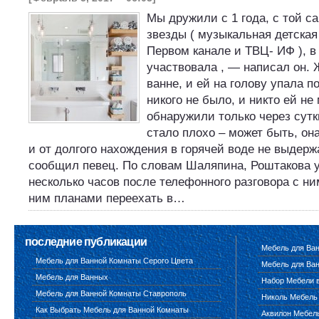
Мы дружили с 1 года, с той с
звезды ( музыкальная детская
Первом канале и ТВЦ- ИФ ), в
участвовала , — написал он. 
ванне, и ей на голову упала 
никого не было, и никто ей не
обнаружили только через сутки
стало плохо – может быть, он
и от долгого нахождения в горячей воде не выдерж
сообщил певец. По словам Шаляпина, Роштакова 
несколько часов после телефонного разговора с ни
ним планами переехать в…
последние публикации
Мебель для Ва
Мебель для Ванной Комнаты Серого Цвета
Мебель для Ван
Мебель для Ванных
Набор Мебели 
Мебель для Ванной Комнаты Ставрополь
Николь Мебель
Как Выбрать Мебель для Ванной Комнаты
Аквилон Мебел