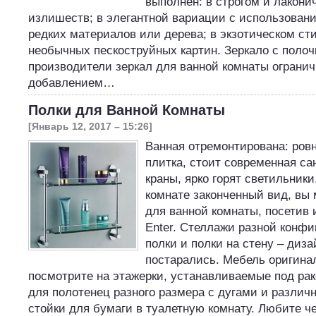
выполнен: в строгом и лакони
излишеств; в элегантной вариации с использовани
редких материалов или дерева; в экзотическом ст
необычных пескоструйных картин. Зеркало с полоч
производители зеркал для ванной комнаты ограни
добавлением…
Полки для Ванной Комнаты
[Январь 12, 2017 – 15:26]
Ванная отремонтирована: ров
плитка, стоит современная са
краны, ярко горят светильник
комнате законченный вид, вы 
для ванной комнаты, посетив 
Enter. Стеллажи разной конф
полки и полки на стену – диз
постарались. Мебель оригинал
посмотрите на этажерки, устанавливаемые под рак
для полотенец разного размера с дугами и различ
стойки для бумаги в туалетную комнату. Любите ч