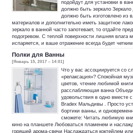
подойдут для установки в ван
должно быть зеркало Зеркало
должно быть изготовлено из в
материалов и дополнительно иметь защитное лако
зеркало в ванной часто запотевает, то отдайте пр
подогревом. С теплой поверхности лишняя влага 
испаряется, и ваше отражение всегда будет четки
Полки для Ванны
[Январь 15, 2017 – 14:01]
Что у вас ассоциируется со с
«релаксация»? Спокойная музы
цветов, чтение любимой книги
расслабляющая ванна Объеди
удовольствия в одно вместе с
Bradex Мальдивы . Просто уст
бортики ванны, и одновремен
сможете: Читать любимую кни
кино на планшете Любоваться пламенем и наслаж
горящей арома-свечи Наслаждаться коктейлем ил