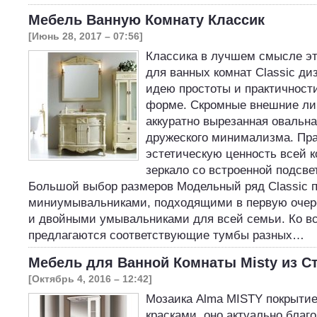
Мебель Ванную Комнату Классик
[Июнь 28, 2017 – 07:56]
Классика в лучшем смысле эт
для ванных комнат Classic ди
идею простоты и практичност
форме. Скромные внешние ли
аккуратно вырезанная овальна
дружеского минимализма. Пра
эстетическую ценность всей 
зеркало со встроенной подсвет
Большой выбор размеров Модельный ряд Classic п
миниумывальниками, подходящими в первую очере
и двойными умывальниками для всей семьи. Ко в
предлагаются соответствующие тумбы разных…
Мебель для Ванной Комнаты Misty из С
[Октябрь 4, 2016 – 12:42]
Мозаика Alma MISTY покрытие
красками, оно актуально благ