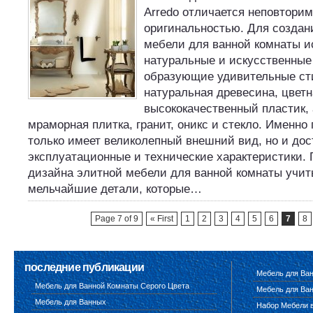
Arredo отличается неповтори
оригинальностью. Для создан
мебели для ванной комнаты 
натуральные и искусственные
образующие удивительные ст
натуральная древесина, цветн
высококачественный пластик,
мраморная плитка, гранит, оникс и стекло. Именно
только имеет великолепный внешний вид, но и до
эксплуатационные и технические характеристики. 
дизайна элитной мебели для ванной комнаты учи
мельчайшие детали, которые…
Page 7 of 9
« First
1
2
3
4
5
6
7
8
последние публикации
Мебель для Ва
Мебель для Ванной Комнаты Серого Цвета
Мебель для Ван
Мебель для Ванных
Набор Мебели 