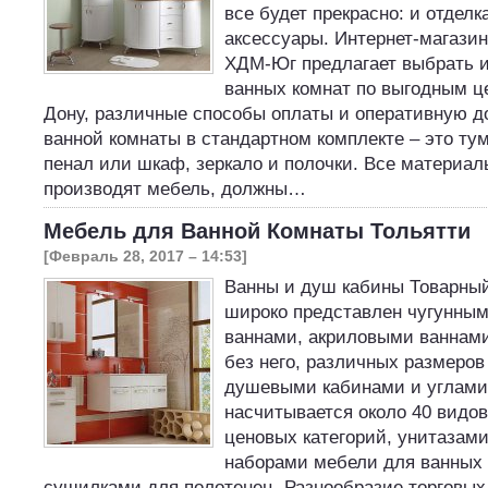
все будет прекрасно: и отделка
аксессуары. Интернет-магази
ХДМ-Юг предлагает выбрать и
ванных комнат по выгодным ц
Дону, различные способы оплаты и оперативную д
ванной комнаты в стандартном комплекте – это ту
пенал или шкаф, зеркало и полочки. Все материал
производят мебель, должны…
Мебель для Ванной Комнаты Тольятти
[Февраль 28, 2017 – 14:53]
Ванны и душ кабины Товарны
широко представлен чугунны
ваннами, акриловыми ваннам
без него, различных размеров
душевыми кабинами и углами
насчитывается около 40 видо
ценовых категорий, унитазами
наборами мебели для ванных 
сушилками для полотенец. Разнообразие торговых