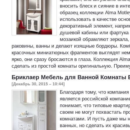
вносить блеск и сияние в инт
образец коллекции Alma Motl
использовать в качестве осно
декоративный элемент, напри
душевой кабины или фартука н
мозаикой обрамляют зеркала,
раковины, ванны и делают изящные бордюры. Ком
красочных миниатюрных фрагментов выглядят нем
ярко, они сразу бросаются в глаза. Коллекция Alm
сделать из простой комнаты оригинальную. Преи
Бриклаер Мебель для Ванной Комнаты 
[Декабрь 30, 2015 – 10:44]
Благодаря тому, что компания
является российской компание
понимает, что типовые кварт
своем не могут похвастать п
комнатами. И пусть даже мы 
ванных, но сделать их краси