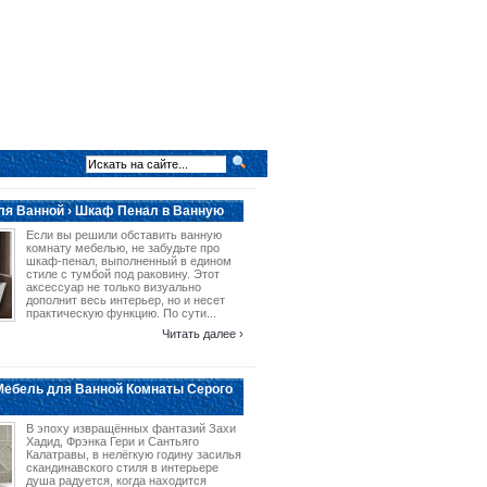
я Ванной › Шкаф Пенал в Ванную
Если вы решили обставить ванную
комнату мебелью, не забудьте про
шкаф-пенал, выполненный в едином
стиле с тумбой под раковину. Этот
аксессуар не только визуально
дополнит весь интерьер, но и несет
практическую функцию. По сути...
Читать далее ›
Мебель для Ванной Комнаты Серого
В эпоху извращённых фантазий Захи
Хадид, Фрэнка Гери и Сантьяго
Калатравы, в нелёгкую годину засилья
скандинавского стиля в интерьере
душа радуется, когда находится