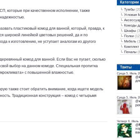
Категории
Тумбы
(2
СП, которые при качественном исполнении, также
Угловая 
 надежностью.
Аксессуа
Комоды д
звать пластиковый комод для ванной, который, правда, к
Шкафы
(3
ся широкой линейкой цветовых решений, да и по
Полки
(12
хода к изготовлению, не уступает аналогам из другого
Мебель
(
Комплект
Пеналы
(
деревянный комод для ванной. Если Вас не пугает, сколько
 свой выбор на данном комоде. Специальная пропитка
Tвиты
микроклимата» с повышенной влажностью.
Среда 5, Июль 2
@
дл
рую также стоит обратить внимание, когда ищете модель
ность. Традиционная конструкция – комод с четырьмя
@
ре
Четверг 6, Июль 
@
хо
ва