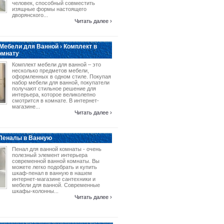
человек, способный совместить
изящные формы настоящего
дворянского...
Читать далее ›
Мебели для Ванной › Комплект в
омнату
Комплект мебели для ванной – это
несколько предметов мебели,
оформленных в одном стиле. Покупая
набор мебели для ванной, покупатели
получают стильное решение для
интерьера, которое великолепно
смотрится в комнате. В интернет-
магазине...
Читать далее ›
 Пеналы в Ванную
Пенал для ванной комнаты - очень
полезный элемент интерьера
современной ванной комнаты. Вы
можете легко подобрать и купить
шкаф-пенал в ванную в нашем
интернет-магазине сантехники и
мебели для ванной. Современные
шкафы-колонны...
Читать далее ›