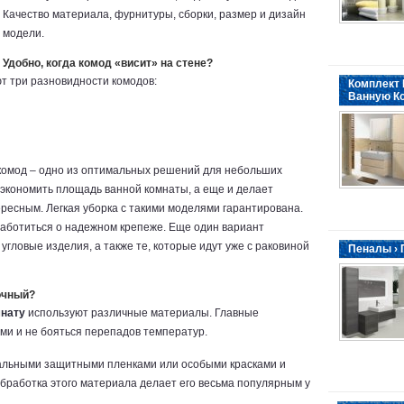
Качество материала, фурнитуры, сборки, размер и дизайн
модели.
Удобно, когда комод «висит» на стене?
т три разновидности комодов:
Комплект 
Ванную К
комод – одно из оптимальных решений для небольших
сэкономить площадь ванной комнаты, а еще и делает
ресным. Легкая уборка с такими моделями гарантирована.
заботиться о надежном крепеже. Еще один вариант
угловые изделия, а также те, которые идут уже с раковиной
Пеналы ›
очный?
мнату
используют различные материалы. Главные
ми и не бояться перепадов температур.
альными защитными пленками или особыми красками и
 обработка этого материала делает его весьма популярным у