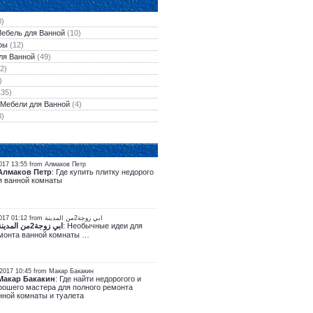
0)
Мебель для Ванной
(10)
ры
(12)
ля Ванной
(49)
2)
)
135)
 Мебели для Ванной
(4)
8)
017 13:55 from Алмаков Петр
Алмаков Петр
: Где купить плитку недорого
я ванной комнаты
Среда 5, Июль 2017 01:12 from ابي زوجة2من المدينة
ابي زوجة2من المدينة
: Необычные идеи для
монта ванной комнаты …
2017 10:45 from Макар Бакакин
Макар Бакакин
: Где найти недорогого и
рошего мастера для полного ремонта
нной комнаты и туалета