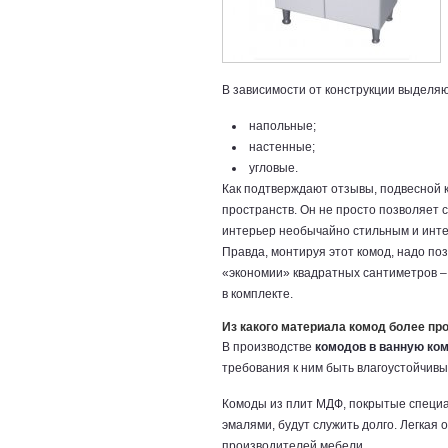
В зависимости от конструкции выделяю
напольные;
настенные;
угловые.
Как подтверждают отзывы, подвесной 
пространств. Он не просто позволяет 
интерьер необычайно стильным и инте
Правда, монтируя этот комод, надо по
«экономии» квадратных сантиметров – 
в комплекте.
Из какого материала комод более пр
В производстве
комодов в ванную ко
требования к ним быть влагоустойчивы
Комоды из плит МДФ, покрытые специ
эмалями, будут служить долго. Легкая
производителей мебели.